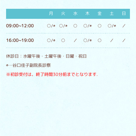
月
火
水
木
金
土
日
09:00~12:00
○/◉
○/◉
○
○/◉
○
○/◉
／
16:00~19:00
○/◉
○
／
○/◉
○
／
／
休診日：水曜午後・土曜午後・日曜・祝日
◉…谷口佳子副院長診察
※初診受付は、終了時間30分前までとなります.