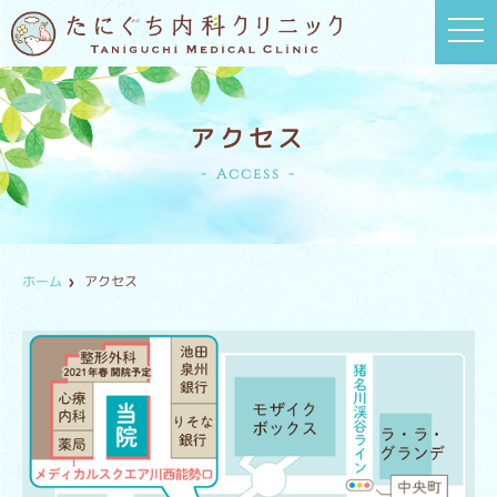
t
o
g
g
l
e
n
アクセス
a
v
Access
i
g
a
t
i
o
n
ホーム
アクセス