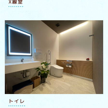
X線室
トイレ