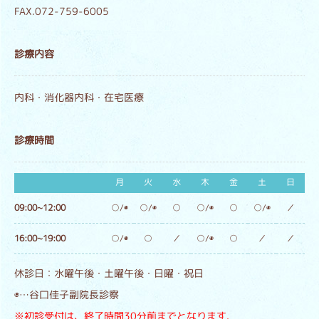
FAX.072-759-6005
診療内容
内科・消化器内科・在宅医療
診療時間
月
火
水
木
金
土
日
09:00~12:00
○/◉
○/◉
○
○/◉
○
○/◉
／
16:00~19:00
○/◉
○
／
○/◉
○
／
／
休診日：水曜午後・土曜午後・日曜・祝日
◉…谷口佳子副院長診察
※初診受付は、終了時間30分前までとなります.