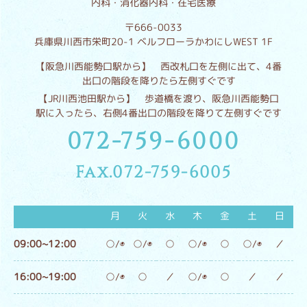
内科・消化器内科・在宅医療
〒666-0033
兵庫県川西市栄町20-1 ベルフローラかわにしWEST 1F
【阪急川西能勢口駅から】 西改札口を左側に出て、4番
出口の階段を降りたら左側すぐです
【JR川西池田駅から】 歩道橋を渡り、阪急川西能勢口
駅に入ったら、右側4番出口の階段を降りて左側すぐです
072-759-6000
Fax.072-759-6005
月
火
水
木
金
土
日
09:00~12:00
○/◉
○/◉
○
○/◉
○
○/◉
／
16:00~19:00
○/◉
○
／
○/◉
○
／
／