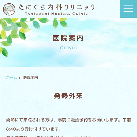
t
o
g
g
l
e
n
医院案内
a
v
Clinic
i
g
a
t
i
o
n
ホーム
医院案内
発熱外来
発熱にて来院される方は、事前に電話予約をお願いします。午前
8:40より受け付けています。